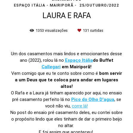
ESPAÇO ITÁLIA - MAIRIPORÃ
25/OUTUBRO/2022
LAURA E RAFA
1353
visualizações
131
curtidas
Um dos casamentos mais lindos e emocionantes desse
ano (2022), rolou lá no
Espaço Itália
do Buffet
Callegari
em Mairiporã!
Vem comigo que eu te conto sobre como é
bom servir
a um Deus que te coloca para andar em lugares
altos!
O Rafa e a Laura já tinham aparecido por aqui, no ensaio
pré casamento perfeito lá no
Pico do Olho D'agua
, se
você não viu,
corre lá!
No post do ensaio pré casamento deles, eu contei sobre
o propósito lindo que eles tinham de dar o primeiro beijo
no altar.
E foi assim que aconteceu!