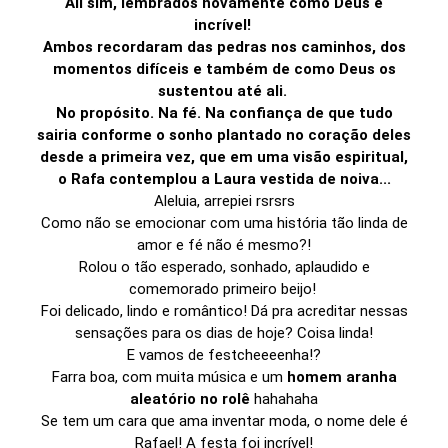
Ali sim, lembrados novamente como Deus é
incrível!
Ambos recordaram das pedras nos caminhos, dos
momentos difíceis e também de como Deus os
sustentou até ali.
No propósito. Na fé. Na confiança de que tudo
sairia conforme o sonho plantado no coração deles
desde a primeira vez, que em uma visão espiritual,
o Rafa contemplou a Laura vestida de noiva...
Aleluia, arrepiei rsrsrs
Como não se emocionar com uma história tão linda de
amor e fé não é mesmo?!
Rolou o tão esperado, sonhado, aplaudido e
comemorado primeiro beijo!
Foi delicado, lindo e romântico! Dá pra acreditar nessas
sensações para os dias de hoje? Coisa linda!
E vamos de festcheeeenha!?
Farra boa, com muita música e um
homem aranha
aleatório no rolê
hahahaha
Se tem um cara que ama inventar moda, o nome dele é
Rafael! A festa foi incrível!