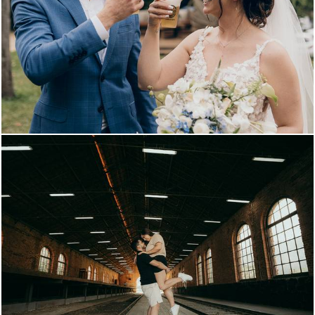
67
190
3086
169