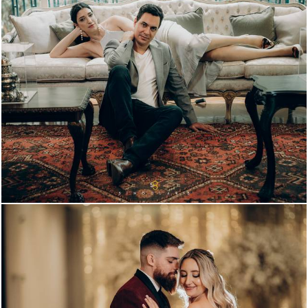
2730
231