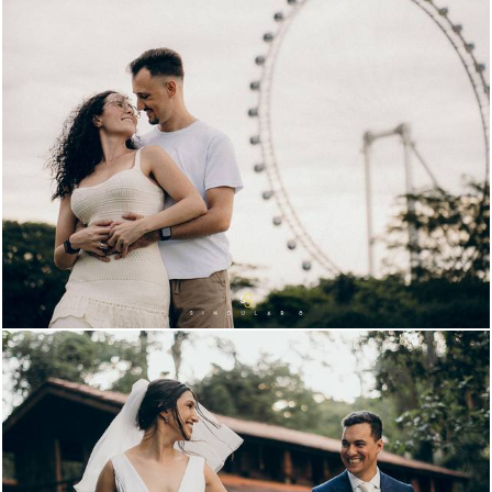
2316
194