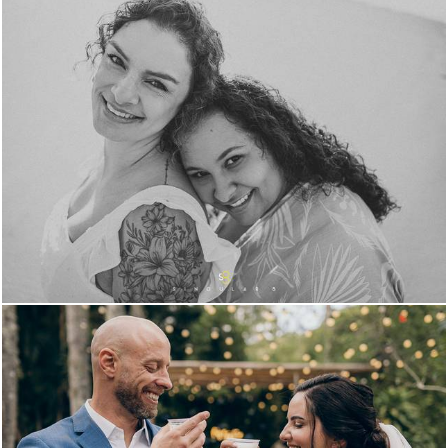
1314
214