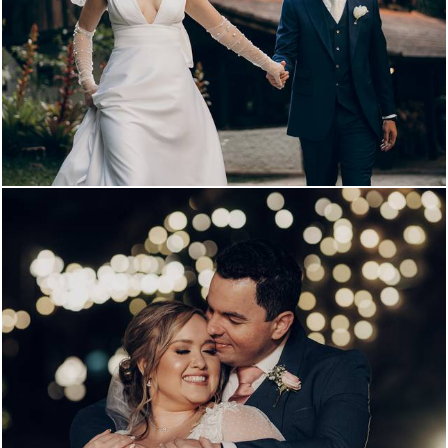
1026
0
998
123