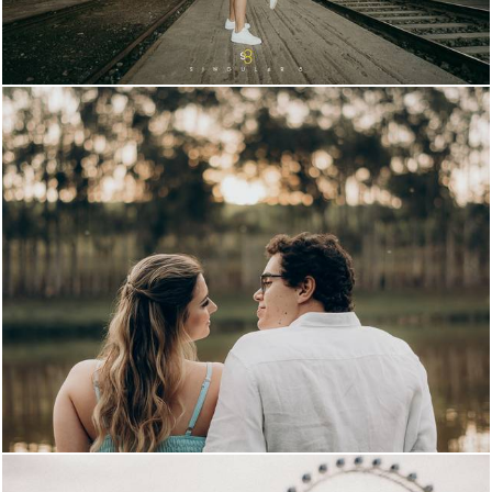
1692
153