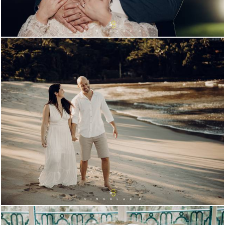
541
401