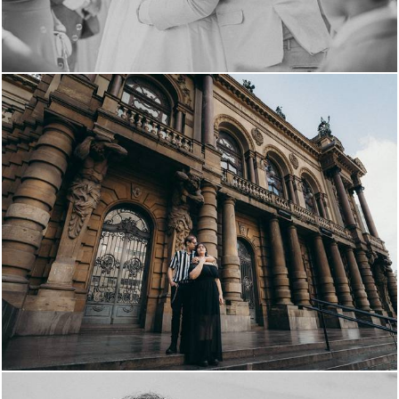
156
114