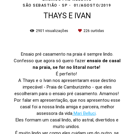
SÃO SEBASTIÃO - SP
01/AGOSTO/2019
THAYS E IVAN
2901
visualizações
226
curtidas
Ensaio pré casamento na praia é sempre lindo.
Confesso que agora só quero fazer
ensaio de casal
na praia, se for no litoral norte!
É perfeito!
A Thays e o Ivan nos apresentaram esse destino
impecável - Praia de Camburizinho - que eles
escolheram para o ensaio pré casamento. Amamos!
Por falar em apresentação, que nos apresentou esse
casal foi a nossa linda amiga e parceira, melhor
assessora da vida
Mari Belluci
.
Eles formam um casal lindo, alto astral, divertidos e
muito unidos.
É muito lindo ver como eles cuidam um do outro, se