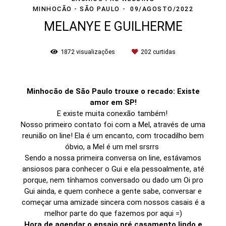
MINHOCÃO - SÃO PAULO
09/AGOSTO/2022
MELANYE E GUILHERME
1872
visualizações
202
curtidas
Minhocão de São Paulo trouxe o recado: Existe
amor em SP!
E existe muita conexão também!
Nosso primeiro contato foi com a Mel, através de uma
reunião on line! Ela é um encanto, com trocadilho bem
óbvio, a Mel é um mel srsrrs
Sendo a nossa primeira conversa on line, estávamos
ansiosos para conhecer o Gui e ela pessoalmente, até
porque, nem tínhamos conversado ou dado um Oi pro
Gui ainda, e quem conhece a gente sabe, conversar e
começar uma amizade sincera com nossos casais é a
melhor parte do que fazemos por aqui =)
Hora de agendar o ensaio pré casamento lindo e