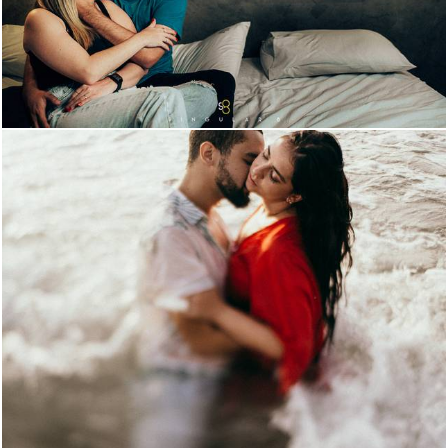
1200
40
1862
208