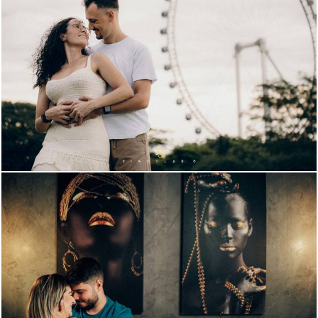
2328
194