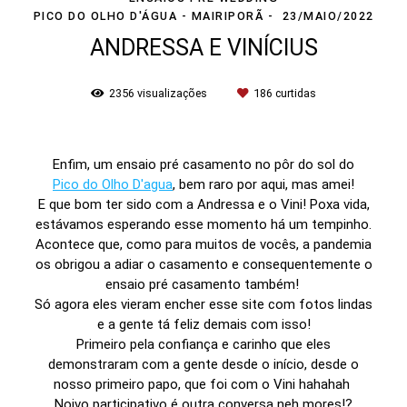
PICO DO OLHO D'ÁGUA - MAIRIPORÃ
23/MAIO/2022
ANDRESSA E VINÍCIUS
2356
visualizações
186
curtidas
Enfim, um ensaio pré casamento no pôr do sol do
Pico do Olho D'agua
, bem raro por aqui, mas amei!
E que bom ter sido com a Andressa e o Vini! Poxa vida,
estávamos esperando esse momento há um tempinho.
Acontece que, como para muitos de vocês, a pandemia
os obrigou a adiar o casamento e consequentemente o
ensaio pré casamento também!
Só agora eles vieram encher esse site com fotos lindas
e a gente tá feliz demais com isso!
Primeiro pela confiança e carinho que eles
demonstraram com a gente desde o início, desde o
nosso primeiro papo, que foi com o Vini hahahah
Noivo participativo é outra conversa neh mores!?